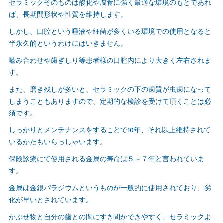
セラミックそのものは酸化や腐食に強く最適な環境のもとであれ
ば、長期間形状や性質を維持します。
しかし、口腔という唾液や細菌が多くいる環境での使用となると
半永久的というわけにはいきません。
嚙み合わせや歯ぎしり等患者様の口腔内により大きく左右されま
す。
また、磨き残しが多いと、セラミックの下の歯質が虫歯になって
しまうこともありますので、定期的な検診を受けて頂くことは必
須です。
しっかりとメンテナンスをすることで10年、それ以上維持されて
いるかたもいらっしゃいます。
保険診療にて使用される金属の寿命は５～７年と言われていま
す。
金属は金銀パラジウムというものが一般的に使用されており、劣
化が早いとされています。
かぶせ物と自分の歯との間にすき間ができやすく、セラミックよ